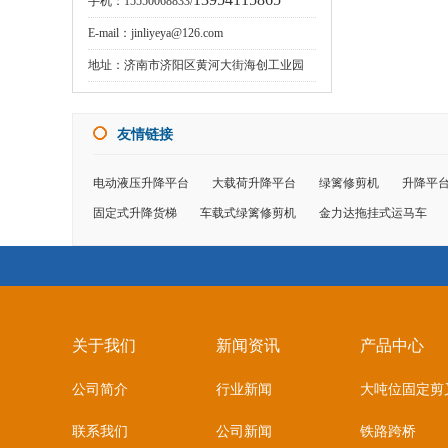
手机：15550068833/
E-mail：jinliyeya@126.com
地址：济南市济阳区黄河大街海创工业园
友情链接
电动液压升降平台
大载荷升降平台
绿篱修剪机
升降平
固定式升降货梯
车载式绿篱修剪机
金力达拖挂式运马车
关于我们
新闻资讯
产品中心
公司简介
行业新闻
大吨位固定剪
联系我们
公司新闻
铁路跨桥