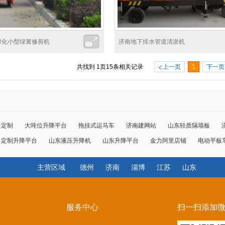
绿化小型绿篱修剪机
济南地下排水管道清淤机
共找到
1
页
15
条相关记录
上一页
1
下一页
台定制
大吨位升降平台
拖挂式运马车
济南建网站
山东轻质隔墙板
定制升降平台
山东液压升降机
山东升降平台
金力阿里店铺
电动平板
主营区域
德州
济南
淄博
江苏
山东
服务中心
扫一扫添加