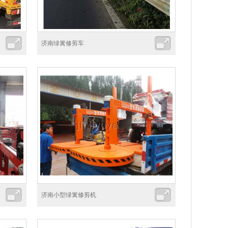
济南绿篱修剪车
济南小型绿篱修剪机