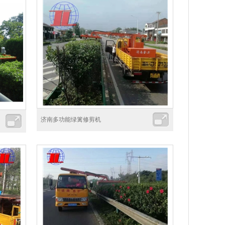
济南多功能绿篱修剪机